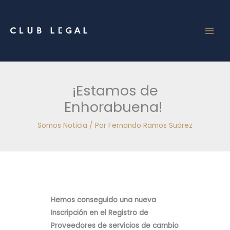
Ir
al
contenido
¡Estamos de
Enhorabuena!
Somos Noticia
/ Por
Fernando Ramos Suárez
Hemos conseguido una nueva
Inscripción en el Registro de
Proveedores de servicios de cambio