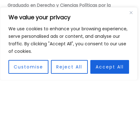
Graduado en Derecho y Ciencias Políticas por la
Universidad Carlos III de Madrid.
We value your privacy
Actualmente cursa el Máster en Asesoría Jurídica de
We use cookies to enhance your browsing experience,
Empresas en la misma institución, con especialización en
serve personalised ads or content, and analyse our
Corporate Finance, M&A y sectores estratégicos.
traffic. By clicking "Accept All", you consent to our use
Posee experiencia en Compliance, analizando riesgos de
of cookies.
blanqueo de capitales y sanciones internacionales en el
sector bancario.
Customise
Reject All
Accept All
Idiomas: Inglés e Italiano