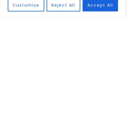
Customise
Reject All
Accept All
Isabel Díaz
Especializada en derecho mercantil. Ha participado en
operaciones de M&A, reestructuraciones y en el
asesoramiento a empresas en materia mercantil.