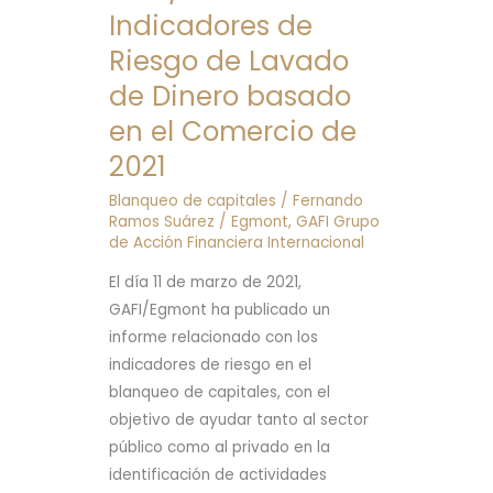
informe
Indicadores de
GAFI/EGMONT
Riesgo de Lavado
sobre
de Dinero basado
Indicadores
de
en el Comercio de
Riesgo
2021
de
Lavado
Blanqueo de capitales
/
Fernando
Ramos Suárez
/
Egmont
,
GAFI Grupo
de
de Acción Financiera Internacional
Dinero
basado
El día 11 de marzo de 2021,
en
GAFI/Egmont ha publicado un
el
informe relacionado con los
Comercio
indicadores de riesgo en el
de
blanqueo de capitales, con el
2021
objetivo de ayudar tanto al sector
público como al privado en la
identificación de actividades