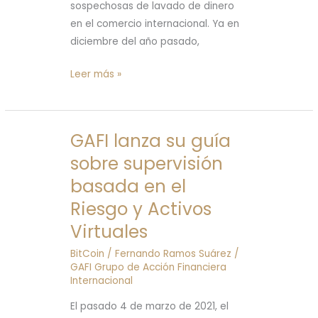
sospechosas de lavado de dinero
en el comercio internacional. Ya en
diciembre del año pasado,
Leer más »
GAFI lanza su guía
GAFI
lanza
sobre supervisión
su
basada en el
guía
Riesgo y Activos
sobre
Virtuales
supervisión
basada
BitCoin
/
Fernando Ramos Suárez
/
en
GAFI Grupo de Acción Financiera
el
Internacional
Riesgo
El pasado 4 de marzo de 2021, el
y