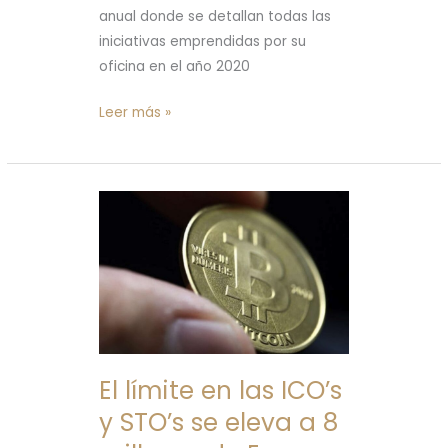
anual donde se detallan todas las
iniciativas emprendidas por su
oficina en el año 2020
Leer más »
El
límite
en
las
ICO’s
y
STO’s
se
El límite en las ICO’s
eleva
y STO’s se eleva a 8
a