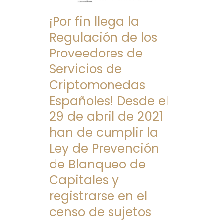
Regulación
¡Por fin llega la
de
los
Regulación de los
Proveedores
Proveedores de
de
Servicios de
Servicios
Criptomonedas
de
Criptomonedas
Españoles! Desde el
Españoles!
29 de abril de 2021
Desde
han de cumplir la
el
29
Ley de Prevención
de
de Blanqueo de
abril
Capitales y
de
registrarse en el
2021
han
censo de sujetos
de