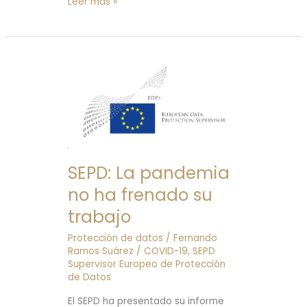
Leer más »
SEPBLAC
/
Banco
SEPD:
de
La
España
pandemia
no
ha
frenado
su
SEPD: La pandemia
trabajo
no ha frenado su
trabajo
Protección de datos
/
Fernando
Ramos Suárez
/
COVID-19
,
SEPD
Supervisor Europeo de Protección
de Datos
El SEPD ha presentado su informe