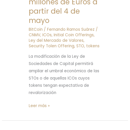
millones de Euros a
8
millones
partir del 4 de
de
mayo
Euros
BitCoin
/
Fernando Ramos Suárez
/
a
CNMV
,
ICOs
,
Initial Coin Offerings
,
partir
Ley del Mercado de Valores
,
del
Security Tolen Offering
,
STO
,
tokens
4
La modificación de la Ley de
de
Sociedades de Capital permitirá
mayo
ampliar el umbral económico de las
STOs o de aquellas ICOs cuyos
tokens tengan expectativa de
revalorización
Leer más »