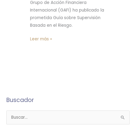
Grupo de Acción Financiera
Activos
Internacional (GAFI) ha publicado la
Virtuales
prometida Guía sobre Supervisión
Basada en el Riesgo.
Leer más »
Buscador
B
u
s