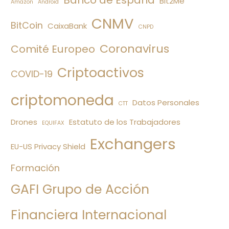
Bit2Me
Amazon
Android
CNMV
BitCoin
CaixaBank
CNPD
Coronavirus
Comité Europeo
Criptoactivos
COVID-19
criptomoneda
Datos Personales
CTT
Drones
Estatuto de los Trabajadores
EQUIFAX
Exchangers
EU-US Privacy Shield
Formación
GAFI Grupo de Acción
Financiera Internacional