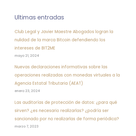
c
a
Ultimas entradas
r
p
Club Legal y Javier Maestre Abogados logran la
o
nulidad de la marca Bitcoin defendiendo los
r
intereses de BIT2ME
:
mayo 21, 2024
Nuevas declaraciones informativas sobre las
operaciones realizadas con monedas virtuales a la
Agencia Estatal Tributaria (AEAT)
enero 23, 2024
Las auditorías de protección de datos: ¿para qué
sirven? ¿es necesario realizarlas? ¿podría ser
sancionado por no realizarlas de forma periódica?
marzo 7, 2023