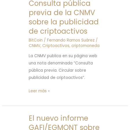
Consulta pública
Consulta
pública
previa de la CNMV
previa
sobre la publicidad
de
de criptoactivos
la
CNMV
BitCoin
/
Fernando Ramos Suárez
/
CNMV
,
Criptoactivos
,
criptomoneda
sobre
la
La CNMV publica en su página web
publicidad
una nota denominada “Consulta
de
pública previa. Circular sobre
criptoactivos
publicidad de criptoactivos”.
Leer más »
El nuevo informe
El
nuevo
GAFI/EGMONT sobre