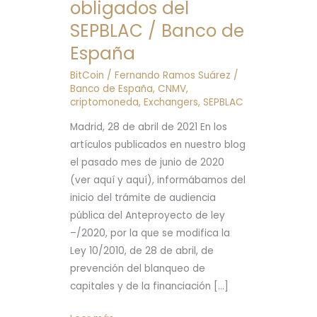
obligados del
cumplir
SEPBLAC / Banco de
la
Ley
España
de
BitCoin
/
Fernando Ramos Suárez
/
Prevención
Banco de España
,
CNMV
,
de
criptomoneda
,
Exchangers
,
SEPBLAC
Blanqueo
Madrid, 28 de abril de 2021 En los
de
artículos publicados en nuestro blog
Capitales
el pasado mes de junio de 2020
y
(ver aquí y aquí), informábamos del
registrarse
inicio del trámite de audiencia
en
pública del Anteproyecto de ley
el
–/2020, por la que se modifica la
censo
Ley 10/2010, de 28 de abril, de
de
prevención del blanqueo de
sujetos
capitales y de la financiación […]
obligados
del